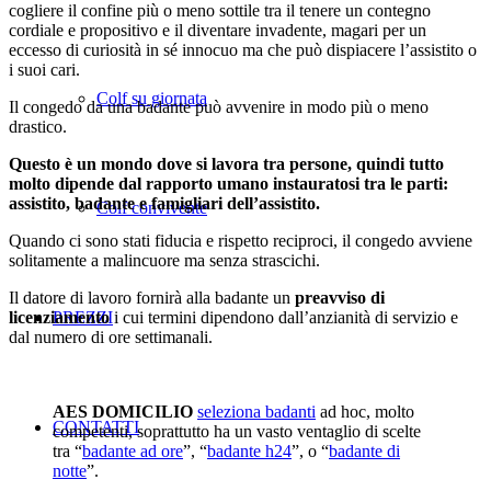
cogliere il confine più o meno sottile tra il tenere un contegno
cordiale e propositivo e il diventare invadente, magari per un
eccesso di curiosità in sé innocuo ma che può dispiacere l’assistito o
i suoi cari.
Colf su giornata
Il congedo da una badante può avvenire in modo più o meno
drastico.
Questo è un mondo dove si lavora tra persone, quindi tutto
molto dipende dal rapporto umano instauratosi tra le parti:
assistito, badante e famigliari dell’assistito.
Colf convivente
Quando ci sono stati fiducia e rispetto reciproci, il congedo avviene
solitamente a malincuore ma senza strascichi.
Il datore di lavoro fornirà alla badante un
preavviso di
licenziamento
i cui termini dipendono dall’anzianità di servizio e
PREZZI
dal numero di ore settimanali.
AES DOMICILIO
seleziona badanti
ad hoc, molto
CONTATTI
competenti, soprattutto ha un vasto ventaglio di scelte
tra “
badante ad ore
”, “
badante h24
”, o “
badante di
notte
”.