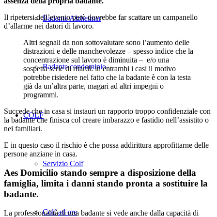
assenza della propria badante.
Il ripetersi dell’evento però dovrebbe far scattare un campanello
Badante Alzheimer
d’allarme nei datori di lavoro.
Altri segnali da non sottovalutare sono l’aumento delle
distrazioni e delle manchevolezze – spesso indice che la
concentrazione sul lavoro è diminuita – e/o una
Badante condominio
sospetta serie di ritardi: in entrambi i casi il motivo
potrebbe risiedere nel fatto che la badante è con la testa
già da un’altra parte, magari ad altri impegni o
programmi.
Succede che in casa si instauri un rapporto troppo confidenziale con
COLF
la badante che finisca col creare imbarazzo e fastidio nell’assistito o
nei familiari.
E in questo caso il rischio è che possa addirittura approfittarne delle
persone anziane in casa.
Servizio Colf
Aes Domicilio stando sempre a disposizione della
famiglia, limita i danni stando pronta a sostituire la
badante.
Colf ad ore
La professionalità di una badante si vede anche dalla capacità di