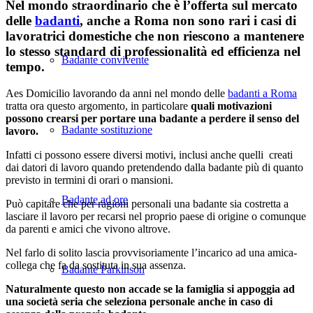
Nel mondo straordinario che è l’offerta sul mercato
delle
badanti
, anche a Roma non sono rari i casi di
lavoratrici domestiche che non riescono a mantenere
lo stesso standard di professionalità ed efficienza nel
Badante convivente
tempo.
Aes Domicilio lavorando da anni nel mondo delle
badanti a Roma
tratta ora questo argomento, in particolare
quali motivazioni
possono crearsi per portare una badante a perdere il senso del
Badante sostituzione
lavoro.
Infatti ci possono essere diversi motivi, inclusi anche quelli creati
dai datori di lavoro quando pretendendo dalla badante più di quanto
previsto in termini di orari o mansioni.
Badante ad ore
Può capitare che per ragioni personali una badante sia costretta a
lasciare il lavoro per recarsi nel proprio paese di origine o comunque
da parenti e amici che vivono altrove.
Nel farlo di solito lascia provvisoriamente l’incarico ad una amica-
collega che fa da sostituta in sua assenza.
Badante Parkinson
Naturalmente questo non accade se la famiglia si appoggia ad
una società seria che seleziona personale anche in caso di