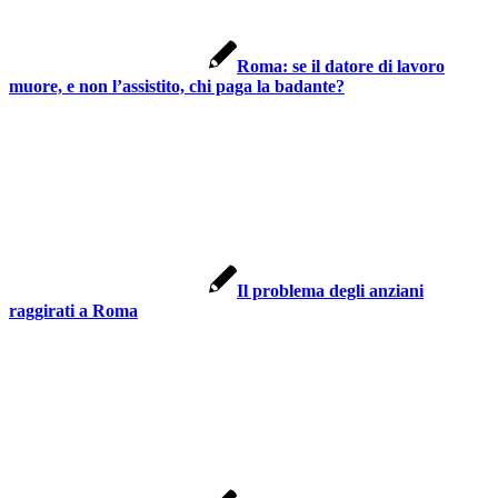
Roma: se il datore di lavoro
muore, e non l’assistito, chi paga la badante?
Il problema degli anziani
raggirati a Roma