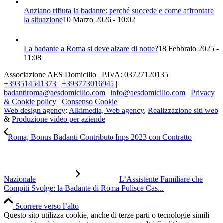
Anziano rifiuta la badante: perché succede e come affrontare
la situazione
10 Marzo 2026 - 10:02
La badante a Roma si deve alzare di notte?
18 Febbraio 2025 -
11:08
Associazione AES Domicilio | P.IVA: 03727120135 |
+393514541373
|
+393773016945
|
badantiroma@aesdomicilio.com
|
info@aesdomicilio.com
|
Privacy
& Cookie policy
|
Consenso Cookie
Web design agency
:
Alkimedia, Web agency
,
Realizzazione siti web
&
Produzione video per aziende
Roma, Bonus Badanti Contributo Inps 2023 con Contratto
Nazionale
L’Assistente Familiare che
Compiti Svolge: la Badante di Roma Pulisce Cas...
Scorrere verso l’alto
Questo sito utilizza cookie, anche di terze parti o tecnologie simili