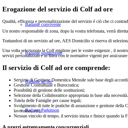
Erogazione del servizio di Colf ad ore
Qualità, efficenza e personalizzazione del servizio è ciò che ci contradd
Badante convivente
Un nostro responsabile di zona, dopo la vostra telefonata, verrà diretta
Trattandosi di un servizio ad ore, AES Domicilio si riserva di selezionar
Una volta selezionata la Colf migliore per le vostre esigenze , il nost
Badante sostituzione
servizi personalizzati e in linea con le normative vigenti per assicurar
Il servizio di Colf ad ore comprende:
Servizio di Gestione Domestica Mensile sule base degli accordi
Badante ad ore
Gestione Contrattuale e Burocratica;
Possibilità di gestione delle sostituzioni;
Selezione della Collaboratrice appropriata in base alla necessità.
Tutela delle Famiglie per cause legali;
Svolgimento di tutte le pratiche di assunzione e gestione della
Badante Parkinson
lavorativa, etc);
Nessun vincolo di tempo, il servizio inizia e finisce quando la 
A prezzi estremamente concorrenziali