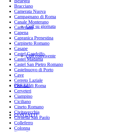
Bellegra
Bracciano
Camerata Nuova
Campagnano di Roma
Canale Monterano
Colf su giornata
Canterano
Capena
Capranica Prenestina
Carpineto Romano
Casape
Castel Gandolfo
Colf convivente
Castel Madama
Castel San Pietro Romano
Castelnuovo di Porto
Cave
Cerreto Laziale
PREZZI
Cervara di Roma
Cerveteri
Ciampino
Ciciliano
Cineto Romano
Civitavecchia
CONTATTI
Civitella San Paolo
Colleferro
Colonna