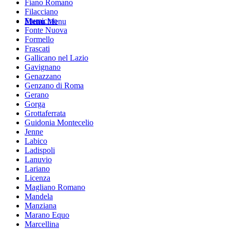
Fiano Romano
Filacciano
Fiumicino
Menu
Menu
Fonte Nuova
Formello
Frascati
Gallicano nel Lazio
Gavignano
Genazzano
Genzano di Roma
Gerano
Gorga
Grottaferrata
Guidonia Montecelio
Jenne
Labico
Ladispoli
Lanuvio
Lariano
Licenza
Magliano Romano
Mandela
Manziana
Marano Equo
Marcellina