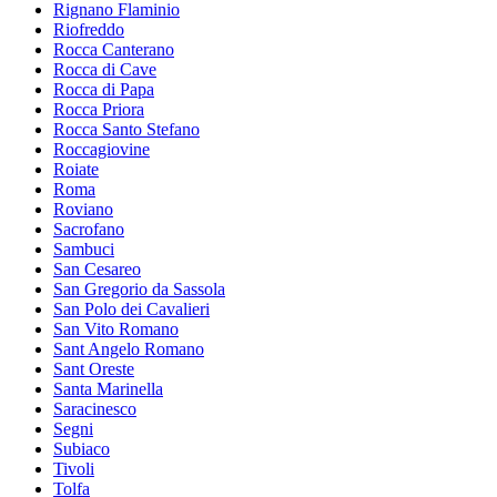
Rignano Flaminio
Riofreddo
Rocca Canterano
Rocca di Cave
Rocca di Papa
Rocca Priora
Rocca Santo Stefano
Roccagiovine
Roiate
Roma
Roviano
Sacrofano
Sambuci
San Cesareo
San Gregorio da Sassola
San Polo dei Cavalieri
San Vito Romano
Sant Angelo Romano
Sant Oreste
Santa Marinella
Saracinesco
Segni
Subiaco
Tivoli
Tolfa