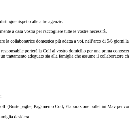
istingue rispetto alle altre agenzie.
mente a casa vostra per raccogliere tutte le vostre necessità.
e la collaboratrice domestica più adatta a voi, nell’arco di 5/6 giorni la
ro responsabile porterà la Colf al vostro domicilio per una prima conosce
e un trattamento adeguato sia alla famiglia che assume il collaboratore ch
;
 Colf (Buste paghe, Pagamento Colf, Elaborazione bollettini Mav per con
Famiglia desidera.