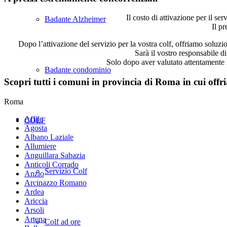
Il costo di attivazione per il se
Badante Alzheimer
Il pr
Dopo l’attivazione del servizio per la vostra colf, offriamo soluzi
Sarà il vostro responsabile di
Solo dopo aver valutato attentamente l
Badante condominio
Scopri tutti i comuni in provincia di Roma in cui offri
Roma
Affile
COLF
Agosta
Albano Laziale
Allumiere
Anguillara Sabazia
Anticoli Corrado
Servizio Colf
Anzio
Arcinazzo Romano
Ardea
Ariccia
Arsoli
Artena
Colf ad ore