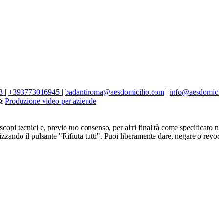
73
|
+393773016945
|
badantiroma@aesdomicilio.com
|
info@aesdomici
&
Produzione video per aziende
 scopi tecnici e, previo tuo consenso, per altri finalità come specificato 
ilizzando il pulsante "Rifiuta tutti". Puoi liberamente dare, negare o r