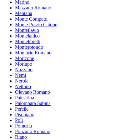
Marino
Mazzano Romano
Mentana
Monte Compatri
Monte Porzio Catone
Monteflavio
Montelanico
Montelibretti
Monterotondo
Montorio Romano
Moricone
Morlupo
Nazzano
Nemi
Nerola
Nettuno
Olevano Romano
Palestrina
Palombara Sabina
Percile
Pisoniano
Poli
Pomezia
Ponzano Romano
Riano