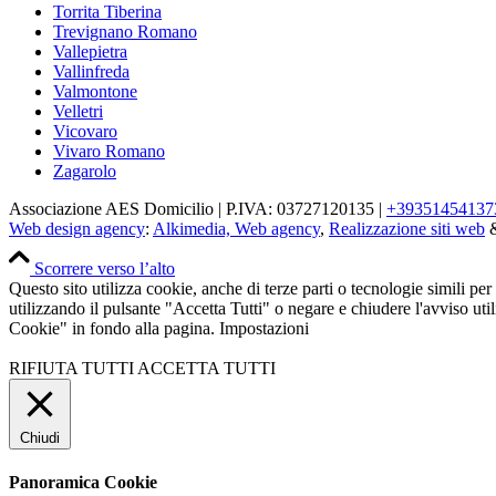
Torrita Tiberina
Trevignano Romano
Vallepietra
Vallinfreda
Valmontone
Velletri
Vicovaro
Vivaro Romano
Zagarolo
Associazione AES Domicilio | P.IVA: 03727120135 |
+3935145413
Web design agency
:
Alkimedia, Web agency
,
Realizzazione siti web
Scorrere verso l’alto
Questo sito utilizza cookie, anche di terze parti o tecnologie simili per
utilizzando il pulsante "Accetta Tutti" o negare e chiudere l'avviso ut
Cookie" in fondo alla pagina.
Impostazioni
RIFIUTA TUTTI
ACCETTA TUTTI
Chiudi
Panoramica Cookie