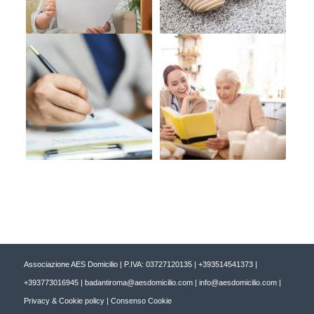
Associazione AES Domicilio | P.IVA: 03727120135 |
+393514541373
|
+393773016945
|
badantiroma@aesdomicilio.com
|
info@aesdomicilio.com
|
Privacy & Cookie policy
|
Consenso Cookie