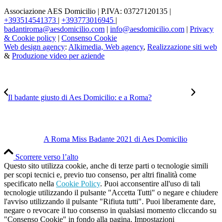
Associazione AES Domicilio | P.IVA: 03727120135 |
+393514541373
|
+393773016945
|
badantiroma@aesdomicilio.com
|
info@aesdomicilio.com
|
Privacy
& Cookie policy
|
Consenso Cookie
Web design agency
:
Alkimedia, Web agency
,
Realizzazione siti web
&
Produzione video per aziende
Il badante giusto di Aes Domicilio: e a Roma?
A Roma Miss Badante 2021 di Aes Domicilio
Scorrere verso l’alto
Questo sito utilizza cookie, anche di terze parti o tecnologie simili
per scopi tecnici e, previo tuo consenso, per altri finalità come
specificato nella
Cookie Policy
. Puoi acconsentire all'uso di tali
tecnologie utilizzando il pulsante "Accetta Tutti" o negare e chiudere
l'avviso utilizzando il pulsante "Rifiuta tutti". Puoi liberamente dare,
negare o revocare il tuo consenso in qualsiasi momento cliccando su
"Consenso Cookie" in fondo alla pagina.
Impostazioni