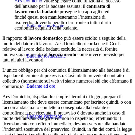
Aes Domicilio
vuole spiegare come funziona al decesso
dell’anziano per la badante assunta; il
contratto di
lavoro con la badante
prosegue in capo agli eredi
finché questi non manifesteranno l’intenzione di
risolverlo, dovendo peraltro far fronte a tutti i diritti
Badante convivente
economici acquisiti della badante.
Il rapporto di
lavoro domestico
può essere sciolto a seguito della
morte del datore di lavoro. Aes Domicilio ricorda che il Ccnl
relativo al lavoro delle badanti esclude, la necessità di fornire
motivazioni in merito al
licenziamento
come invece previsto per
Badante sostituzione
tutti gli altri lavoratori.
L’unico obbligo per chi comunica il licenziamento alla badante è di
rispettare il termine di preavviso. Così infatti prevede il contratto
collettivo (nonostante sul web vi siano numerosi siti che affermano il
Badante ad ore
contrario).
Aes Domicilio, rispettando sempre i termini di legge, prepara il
licenziamento che deve essere comunicato per iscritto: quindi, o con
raccomandata a.r. o con lettera consegnata alla badante e
controfirmata per ricevuta. Il preavviso è dovuto anche in caso di
Badante Parkinson
morte dell’anziano: se gli eredi non lo rispettano, effettuando il
licenziamento con effetto immediato, devono versare alla bandate
l’indennità sostitutiva del preavviso. Quindi, in fin dei conti, la legge
lascia liberi gli eredi di scegliere tra il dare il preavviso o il versare