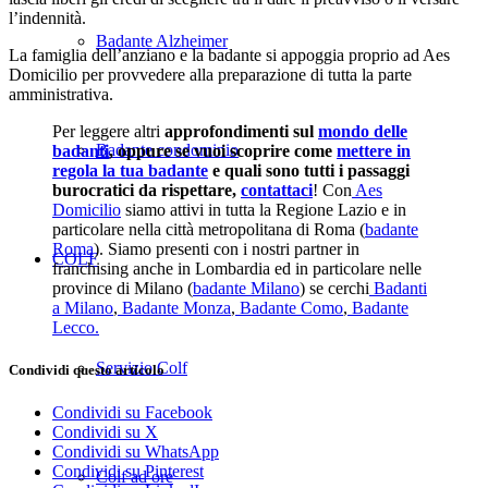
l’indennità.
Badante Alzheimer
La famiglia dell’anziano e la badante si appoggia proprio ad Aes
Domicilio per provvedere alla preparazione di tutta la parte
amministrativa.
Per leggere altri
approfondimenti sul
mondo delle
Badante condominio
badanti
, oppure se vuoi scoprire come
mettere in
regola la tua badante
e quali sono tutti i passaggi
burocratici da rispettare,
contattaci
! Con
Aes
Domicilio
siamo attivi in tutta la Regione Lazio e in
particolare nella città metropolitana di Roma (
badante
Roma
). Siamo presenti con i nostri partner in
COLF
franchising anche in Lombardia ed in particolare nelle
province di Milano (
badante Milano
) se cerchi
Badanti
a Milano
,
Badante Monza
,
Badante Como
,
Badante
Lecco.
Servizio Colf
Condividi questo articolo
Condividi su Facebook
Condividi su X
Condividi su WhatsApp
Condividi su Pinterest
Colf ad ore