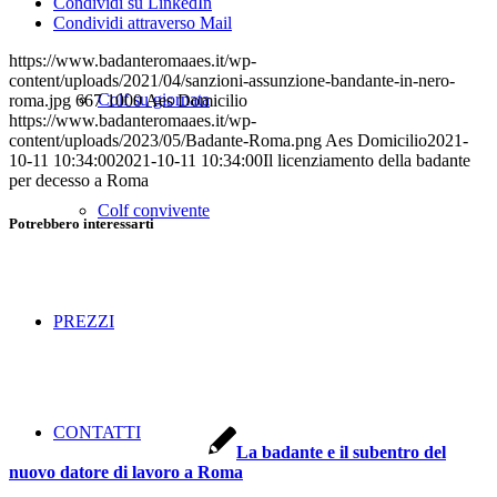
Condividi su LinkedIn
Condividi attraverso Mail
https://www.badanteromaaes.it/wp-
content/uploads/2021/04/sanzioni-assunzione-bandante-in-nero-
Colf su giornata
roma.jpg
667
1000
Aes Domicilio
https://www.badanteromaaes.it/wp-
content/uploads/2023/05/Badante-Roma.png
Aes Domicilio
2021-
10-11 10:34:00
2021-10-11 10:34:00
Il licenziamento della badante
per decesso a Roma
Colf convivente
Potrebbero interessarti
PREZZI
CONTATTI
La badante e il subentro del
nuovo datore di lavoro a Roma