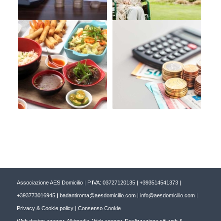
Associazione AES Domicilio | P.IVA: 03727120135 |
+393514541373
|
+393773016945
|
badantiroma@aesdomicilio.com
|
info@aesdomicilio.com
|
Privacy & Cookie policy
|
Consenso Cookie
Web design agency
:
Alkimedia, Web agency
,
Realizzazione siti web
&