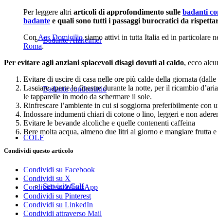
Per leggere altri
articoli di approfondimento sulle
badanti co
badante
e quali sono tutti i passaggi burocratici da rispetta
Con
Aes Domicilio
siamo attivi in tutta Italia ed in particolare 
Badante Alzheimer
Roma
.
Per evitare agli anziani spiacevoli disagi dovuti al caldo
, ecco alcu
Evitare di uscire di casa nelle ore più calde della giornata (dalle
Lasciare aperte le finestre durante la notte, per il ricambio d’
Badante condominio
le tapparelle in modo da schermare il sole.
Rinfrescare l’ambiente in cui si soggiorna preferibilmente con 
Indossare indumenti chiari di cotone o lino, leggeri e non aderen
Evitare le bevande alcoliche e quelle contenenti caffeina
Bere molta acqua, almeno due litri al giorno e mangiare frutta e
COLF
Condividi questo articolo
Condividi su Facebook
Condividi su X
Servizio Colf
Condividi su WhatsApp
Condividi su Pinterest
Condividi su LinkedIn
Condividi attraverso Mail