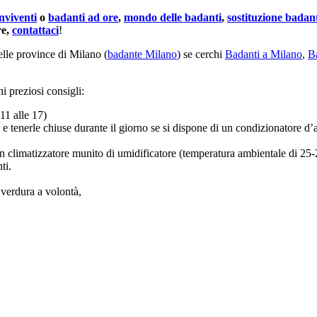
nviventi
o
badanti ad ore
,
mondo delle badanti
,
sostituzione badan
re,
contattaci
!
nelle province di Milano (
badante Milano
) se cerchi
Badanti a Milano
,
B
ni preziosi consigli:
 11 alle 17)
aria e tenerle chiuse durante il giorno se si dispone di un condizionator
un climatizzatore munito di umidificatore (temperatura ambientale di 25-
ti.
 verdura a volontà,