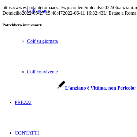
https://www.badanteromaaes.it/wp-content/uploads/2022/06/anziani-
Colf ad ore
Domicilio
2022-05-27 15:48:47
2022-06-11 16:32:43
L’ Estate a Roma
Potrebbero interessarti
Colf su giornata
Colf convivente
L’anziano è Vittima, non Pericolo:
PREZZI
CONTATTI