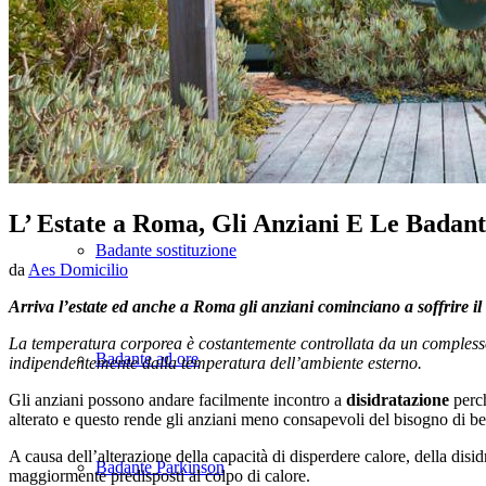
BADANTI
Badante convivente
L’ Estate a Roma, Gli Anziani E Le Badant
Badante sostituzione
da
Aes Domicilio
Arriva l’estate ed anche a Roma gli anziani cominciano a soffrire il
La temperatura corporea è costantemente controllata da un complesso
Badante ad ore
indipendentemente dalla temperatura dell’ambiente esterno.
Gli anziani possono andare facilmente incontro a
disidratazione
perch
alterato e questo rende gli anziani meno consapevoli del bisogno di be
A causa dell’alterazione della capacità di disperdere calore, della disi
Badante Parkinson
maggiormente predisposti al colpo di calore.