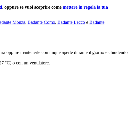
ti
, oppure se vuoi scoprire come
mettere in regola la tua
adante Monza
,
Badante Como
,
Badante Lecco
e
Badante
e d’aria oppure mantenerle comunque aperte durante il giorno e chiudendo
27 °C) o con un ventilatore.