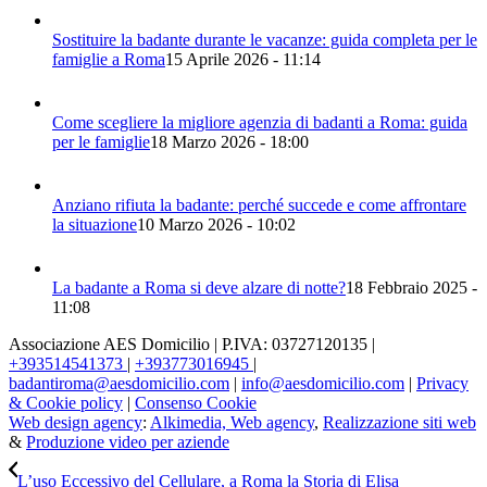
Sostituire la badante durante le vacanze: guida completa per le
famiglie a Roma
15 Aprile 2026 - 11:14
Come scegliere la migliore agenzia di badanti a Roma: guida
per le famiglie
18 Marzo 2026 - 18:00
Anziano rifiuta la badante: perché succede e come affrontare
la situazione
10 Marzo 2026 - 10:02
La badante a Roma si deve alzare di notte?
18 Febbraio 2025 -
11:08
Associazione AES Domicilio | P.IVA: 03727120135 |
+393514541373
|
+393773016945
|
badantiroma@aesdomicilio.com
|
info@aesdomicilio.com
|
Privacy
& Cookie policy
|
Consenso Cookie
Web design agency
:
Alkimedia, Web agency
,
Realizzazione siti web
&
Produzione video per aziende
L’uso Eccessivo del Cellulare, a Roma la Storia di Elisa