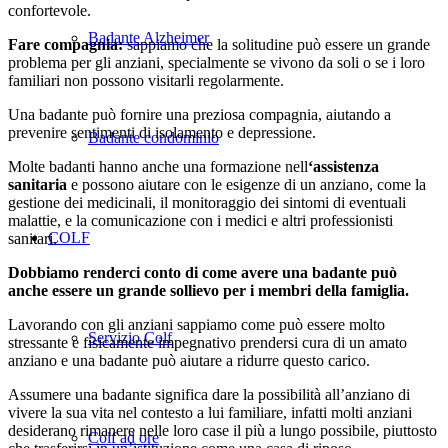
confortevole.
Badante Alzheimer
Fare compagnia:
sappiamo che la solitudine può essere un grande
problema per gli anziani, specialmente se vivono da soli o se i loro
familiari non possono visitarli regolarmente.
Una badante può fornire una preziosa compagnia, aiutando a
prevenire sentimenti di isolamento e depressione.
Badante condominio
Molte badanti hanno anche una formazione nell
‘assistenza
sanitaria
e possono aiutare con le esigenze di un anziano, come la
gestione dei medicinali, il monitoraggio dei sintomi di eventuali
malattie, e la comunicazione con i medici e altri professionisti
COLF
sanitari.
Dobbiamo renderci conto di come avere una badante può
anche essere un grande sollievo per i membri della famiglia.
Lavorando con gli anziani sappiamo come può essere molto
Servizio Colf
stressante e fisicamente impegnativo prendersi cura di un amato
anziano e una badante può aiutare a ridurre questo carico.
Assumere una badante significa dare la possibilità all’anziano di
vivere la sua vita nel contesto a lui familiare, infatti molti anziani
desiderano rimanere nelle loro case il più a lungo possibile, piuttosto
Colf ad ore