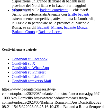
disposizione un grande database di badanti nelle
province del Nord Italia e in Lazio. Per maggiori
informazioni sulle
badanti conviventi
… chiamaci!
Menu
Menu
Siamo una referenziata Agenzia con
tariffe badanti
estremamente competitive, attiva in tutta la Lombardia,
in Lazio e in particolare nelle province di Milano e
Roma, se cerchi
Badanti Milano
,
badante Monza
,
Badante Como
e
Badante Lecco
.
Condividi questo articolo
Condividi su Facebook
Condividi su X
Condividi su WhatsApp
Condividi su Pinterest
Condividi su LinkedIn
Condividi attraverso Mail
https://www.badanteromaaes.it/wp-
content/uploads/2023/08/badante-al-nostro-fianco-roma.jpg
667
1000
Aes Domicilio
https://www.badanteromaaes.it/wp-
content/uploads/2023/05/Badante-Roma.png
Aes Domicilio
2023-
08-21 15:15:32
2023-08-25 16:10:43
Le Badanti a Roma Sempre di