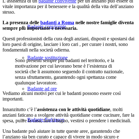
L’assistenza di un
badante convivente
per un anziano può essere di
vitale importanza per il benessere e la qualità della vita dell’anziano
stesso.
La presenza delle
badanti a Roma
nelle nostre famiglie diventa
Badante convivente
sempre più importante e necessaria.
Questi professionisti della cura degli anziani, disposti e spostarsi dai
loro paesi di origine, lasciare i loro cari , per curare i nostri, sono
fondamentali nella società odierna.
Badante sostituzione
Sono presenti sempre più badanti nel territorio, e la
motivazione per cui lavorano bene è l’esistenza di
società che li assumono seguendo il contratto nazionale,
senza sfruttamento, garantendo ogni spettanza come
qualunque lavoratore.
Badante ad ore
Vediamo alcuni motivi per cui le badanti possono essere così
importanti.
Innanzitutto c’è l’
assistenza con le attività quotidiane
, molti
anziani faticano a svolgere attività quotidiane come cucinare, fare la
Badante Parkinson
spesa, pulire la casa, fare il bagno, vestirsi o prendere i medicinali.
Una badante può aiutare in tutte queste aree, garantendo che
l’anziano sia ben curato e capace di vivere in modo sicuro e