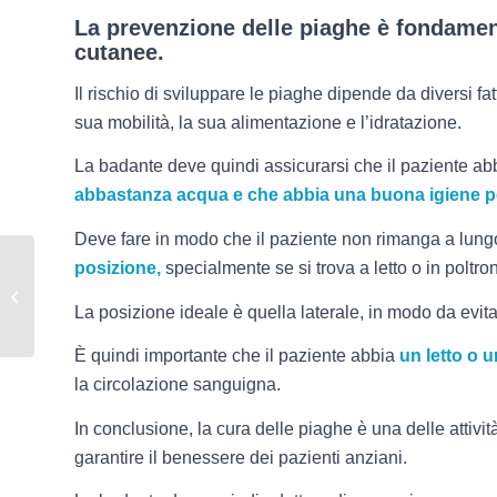
La prevenzione delle piaghe è fondament
cutanee.
Il rischio di sviluppare le piaghe dipende da diversi fatt
sua mobilità, la sua alimentazione e l’idratazione.
La badante deve quindi assicurarsi che il paziente ab
abbastanza acqua e che abbia una buona igiene p
Deve fare in modo che il paziente non rimanga a lung
posizione,
specialmente se si trova a letto o in poltro
Il Manuale della
Badante a Roma: gli
La posizione ideale è quella laterale, in modo da evita
Anziani e la Tecnologia
È quindi importante che il paziente abbia
un letto o 
la circolazione sanguigna.
In conclusione, la cura delle piaghe è una delle attivi
garantire il benessere dei pazienti anziani.