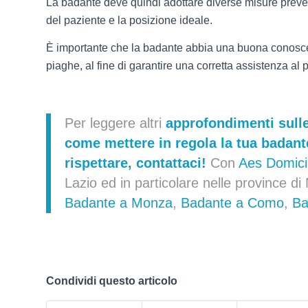
La badante deve quindi adottare diverse misure prevent
del paziente e la posizione ideale.
È importante che la badante abbia una buona conoscenz
piaghe, al fine di garantire una corretta assistenza al 
Per leggere altri
approfondimenti sull
come
mettere in regola la tua badant
rispettare,
contattaci
!
Con
Aes Domicil
Lazio ed in particolare nelle province 
Badante a Monza
,
Badante a Como
,
Ba
Condividi questo articolo